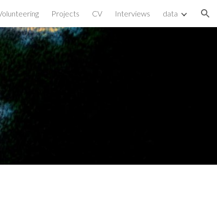
Volunteering
Projects
CV
Interviews
data
ion