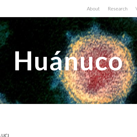
About
Research
ip to main content
Skip to navigat
Huánuco
s UCI