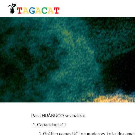
Sk
Para HUÁNUCO se analiza:
Capacidad UCI
Gráfico camas UCI ocupadas vs. total de cama